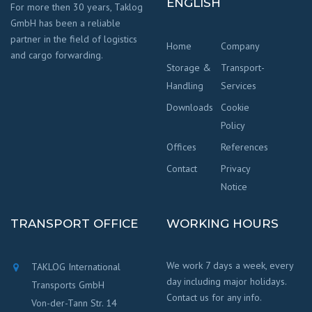
ENGLISH
For more then 30 years, Taklog
GmbH has been a reliable
partner in the field of logistics
Home
Company
and cargo forwarding.
Storage &
Transport-
Handling
Services
Downloads
Cookie
Policy
Offices
References
Contact
Privacy
Notice
TRANSPORT OFFICE
WORKING HOURS
We work 7 days a week, every
TAKLOG International
day including major holidays.
Transports GmbH
Contact us for any info.
Von-der-Tann Str. 14