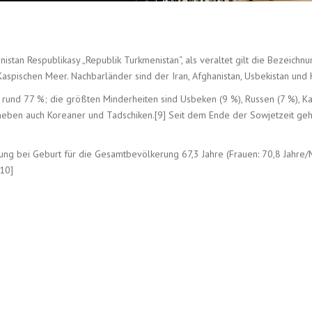
istan Respublikasy „Republik Turkmenistan“, als veraltet gilt die Bezeich
Kaspischen Meer. Nachbarländer sind der Iran, Afghanistan, Usbekistan und 
und 77 %; die größten Minderheiten sind Usbeken (9 %), Russen (7 %), Kas
 daneben auch Koreaner und Tadschiken.[9] Seit dem Ende der Sowjetzeit g
g bei Geburt für die Gesamtbevölkerung 67,3 Jahre (Frauen: 70,8 Jahre/M
[10]