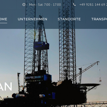
Mon - Sat: 7:00 - 17:00
+49 9281 144 69 
OME
UNTERNEHMEN
STANDORTE
TRANSP
AN