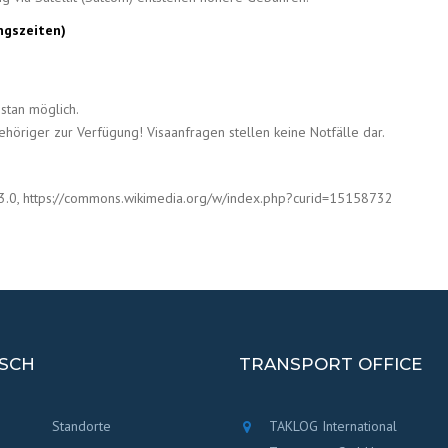
ngszeiten)
istan möglich.
höriger zur Verfügung! Visaanfragen stellen keine Notfälle dar.
3.0, https://commons.wikimedia.org/w/index.php?curid=15158732
SCH
TRANSPORT OFFICE
Standorte
TAKLOG International