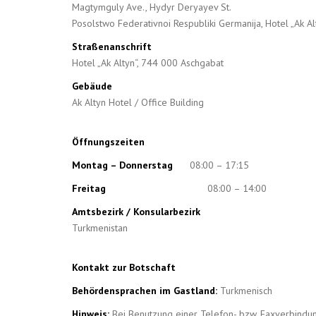
Magtymguly Ave., Hydyr Deryayev St.
Posolstwo Federativnoi Respubliki Germanija, Hotel „Ak Al
Straßenanschrift
Hotel „Ak Altyn“, 744 000 Aschgabat
Gebäude
Ak Altyn Hotel / Office Building
Öffnungszeiten
Montag – Donnerstag
08:00 – 17:15
Freitag
08:00 – 14:00
Amtsbezirk / Konsularbezirk
Turkmenistan
Kontakt zur Botschaft
Behördensprachen im Gastland:
Turkmenisch
Hinweis:
Bei Benutzung einer Telefon- bzw. Faxverbindun