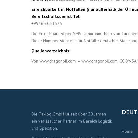
Erreichbarkeit in Notfällen (nur außerhalb der Öffnu
Bereitschaftsdienst Tel:
+99365 033576
Die Erreichbarkeit per SMS ist nur innerhalb von Turkmen
Diese Nummer steht nur für Notfälle deutscher Staatsange
Quellenverzeichnis:
Von www.dragonoil.com. – www.dragonoil.com, CC BY-SA 
DEUT
Die Taklog GmbH ist seit über 30 Jahren
ein verlässlicher Partner im Bereich Logistik
und Spedition.
Home