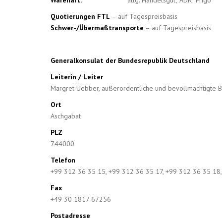
Warenart:
allg. Handelsgut; ADR; Frigo
Quotierungen FTL
– auf Tagespreisbasis
Schwer-/Übermaßtransporte
– auf Tagespreisbasis
Generalkonsulat der Bundesrepublik Deutschland
Leiterin / Leiter
Margret Uebber, außerordentliche und bevollmächtigte B
Ort
Aschgabat
PLZ
744000
Telefon
+99 312 36 35 15, +99 312 36 35 17, +99 312 36 35 18
Fax
+49 30 1817 67256
Postadresse