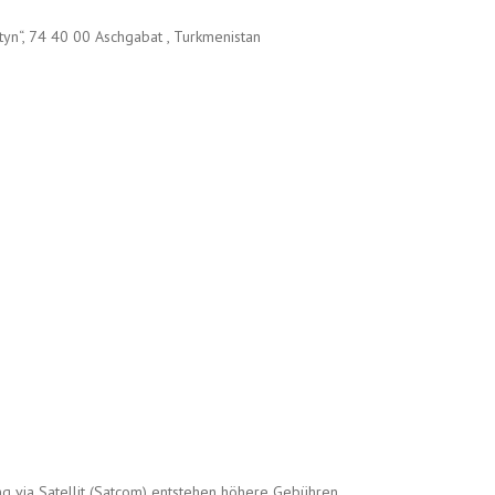
tyn“, 74 40 00 Aschgabat , Turkmenistan
g via Satellit (Satcom) entstehen höhere Gebühren.